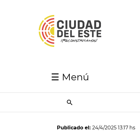
Inicio
Autoridades
Japaga
Recaudaciones
☰ Menú
Transparencia
Utilidades
Resumen
Semanal
Publicado el:
24/4/2025 13:17 hs
Directorio
telefónico