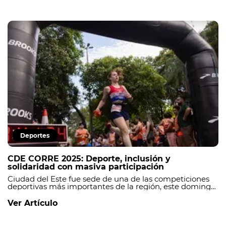
Deportes
CDE CORRE 2025: Deporte, inclusión y
solidaridad con masiva participación
Ciudad del Este fue sede de una de las competiciones
deportivas más importantes de la región, este domingo
9 de febrero, cerrando así el programa de festejos por el
68 aniversario de la capital de Alto Paraná.
Ver Artículo