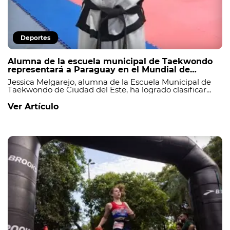
Deportes
Alumna de la escuela municipal de Taekwondo
representará a Paraguay en el Mundial de
Croacia
Jessica Melgarejo, alumna de la Escuela Municipal de
Taekwondo de Ciudad del Este, ha logrado clasificar
para representar a Paraguay en el Campeonato
Mundial ITF 2025, que se llevará a cabo del 7 al 11 de
Ver Artículo
octubre en Poreč, Croacia.