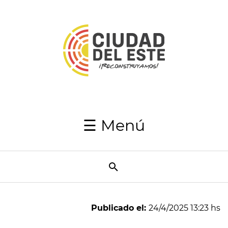
Inicio
Autoridades
Japaga
Recaudaciones
☰ Menú
Transparencia
Utilidades
Resumen
Semanal
Publicado el:
24/4/2025 13:23 hs
Directorio
telefónico