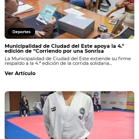
Deportes
Municipalidad de Ciudad del Este apoya la 4.ª
edición de “Corriendo por una Sonrisa
La Municipalidad de Ciudad del Este extiende su firme
respaldo a la 4.ª edición de la corrida solidaria
“Corriendo por una Sonrisa”, que se llevará a cabo el
próximo sábado 27 de abril, a partir de las 07:00 h, en la
Ver Artículo
Costanera Ñande Renda. Esta actividad, impulsada por
Trail Running Paraguay, fusiona el deporte con la
solidaridad en beneficio de la APAEH (Asociación de
Padres y Amigos Excepcionales de Hernandarias),
entidad que ofrece asistencia integral a niños con
discapacidad.