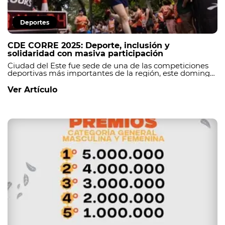
Deportes
CDE CORRE 2025: Deporte, inclusión y
solidaridad con masiva participación
Ciudad del Este fue sede de una de las competiciones
deportivas más importantes de la región, este domingo
9 de febrero, cerrando así el programa de festejos por el
68 aniversario de la capital de Alto Paraná.
Ver Artículo