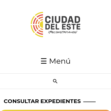
Inicio
Autoridades
Japaga
Recaudaciones
☰ Menú
Transparencia
Utilidades
Resumen
Semanal
CONSULTAR EXPEDIENTES
Directorio
telefónico