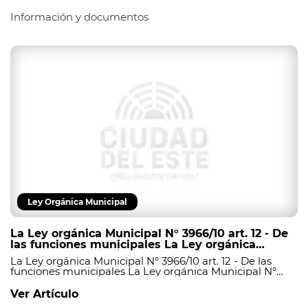
Información y documentos
Ley Orgánica Municipal
La Ley orgánica Municipal N° 3966/10 art. 12 - De
las funciones municipales La Ley orgánica
Municipal N° 3966/10 art. 12 - De las funciones
La Ley orgánica Municipal N° 3966/10 art. 12 - De las
municipales
funciones municipales La Ley orgánica Municipal N°
3966/10 art. 12 - De las funciones municipales
Ver Artículo