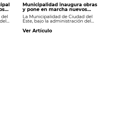
ipal
Municipalidad inaugura obras
os
y pone en marcha nuevos
uita
proyectos de infraestructura
 del
La Municipalidad de Ciudad del
 del
Este, bajo la administración del
nforma
intendente Pedro Acuña,
 de
mantiene un ritmo sostenido de
Ver Artículo
nica
ejecución de obras, inaugurando
proyectos culminados y dando
inicio a nuevas intervenciones que
 la
continúan fortaleciendo la
.
infraestructura en distintos
barrios de la ciudad.