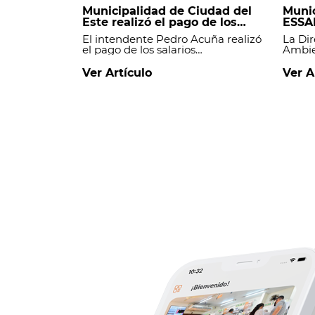
Municipalidad de Ciudad del
Munic
Este realizó el pago de los
ESSA
salarios y mantiene al día sus
regis
El intendente Pedro Acuña realizó
La Dir
compromisos financieros.
micro
el pago de los salarios
Ambie
Este
correspondientes a los
Ciudad
funcionarios de la Municipalidad
fiscal
Ver Artículo
Ver A
de Ciudad del Este, manteniendo
inter
al día el cumplimiento de las
Servic
obligaciones financieras de la
(ESSAP
institución._
colmat
cloaca
Abay, 
ciuda