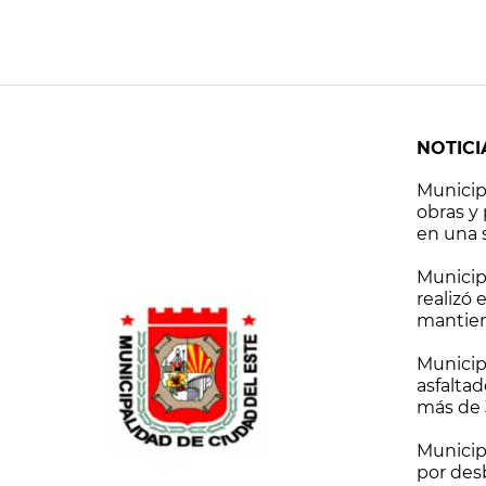
NOTICI
Municip
obras y
en una
Municip
realizó 
mantien
financie
Municip
asfaltad
más de 
nueva su
Municip
por des