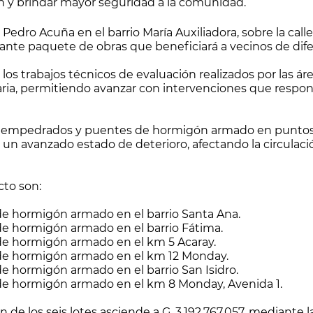
ón y brindar mayor seguridad a la comunidad.
edro Acuña en el barrio María Auxiliadora, sobre la calle
rtante paquete de obras que beneficiará a vecinos de dif
 los trabajos técnicos de evaluación realizados por las ár
ia, permitiendo avanzar con intervenciones que responde
e empedrados y puentes de hormigón armado en puntos d
un avanzado estado de deterioro, afectando la circulaci
cto son:
e hormigón armado en el barrio Santa Ana.
e hormigón armado en el barrio Fátima.
e hormigón armado en el km 5 Acaray.
de hormigón armado en el km 12 Monday.
 hormigón armado en el barrio San Isidro.
e hormigón armado en el km 8 Monday, Avenida 1.
ón de los seis lotes asciende a G. 3.192.767.057, mediante