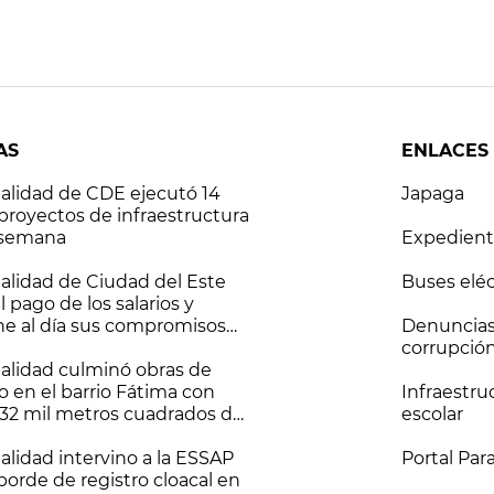
AS
ENLACES
alidad de CDE ejecutó 14
Japaga
 proyectos de infraestructura
 semana
Expedient
alidad de Ciudad del Este
Buses eléc
el pago de los salarios y
e al día sus compromisos
Denuncias
ros.
corrupció
alidad culminó obras de
o en el barrio Fátima con
Infraestru
32 mil metros cuadrados de
escolar
perficie vial
alidad intervino a la ESSAP
Portal Pa
borde de registro cloacal en