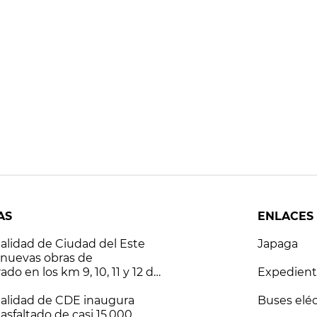
AS
ENLACES
alidad de Ciudad del Este
Japaga
2 nuevas obras de
o en los km 9, 10, 11 y 12 de
Expedient
as de Acaray y Monday
alidad de CDE inaugura
Buses eléc
asfaltado de casi 15.000