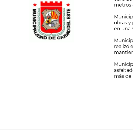
metros 
avanza 
trabajo
Municip
obras y
en una
Municip
realizó 
mantien
financie
Municip
asfaltad
más de 
nueva su