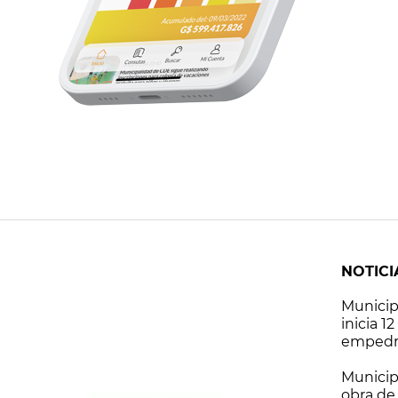
NOTICI
Municip
inicia 1
empedrad
las zon
Municip
obra de 