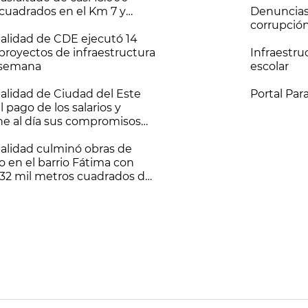
cuadrados en el Km 7 y
Denuncias
con nuevos frentes de
corrupció
alidad de CDE ejecutó 14
 proyectos de infraestructura
Infraestru
 semana
escolar
alidad de Ciudad del Este
Portal Pa
el pago de los salarios y
e al día sus compromisos
ros.
alidad culminó obras de
o en el barrio Fátima con
32 mil metros cuadrados de
perficie vial