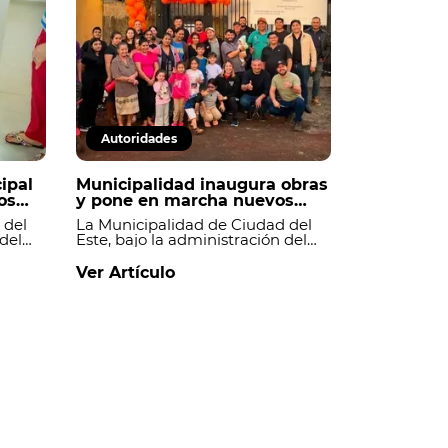
Autoridades
ipal
Municipalidad inaugura obras
os
y pone en marcha nuevos
uita
proyectos de infraestructura
 del
La Municipalidad de Ciudad del
 del
Este, bajo la administración del
nforma
intendente Pedro Acuña,
 de
mantiene un ritmo sostenido de
Ver Artículo
nica
ejecución de obras, inaugurando
proyectos culminados y dando
inicio a nuevas intervenciones que
 la
continúan fortaleciendo la
.
infraestructura en distintos
barrios de la ciudad.