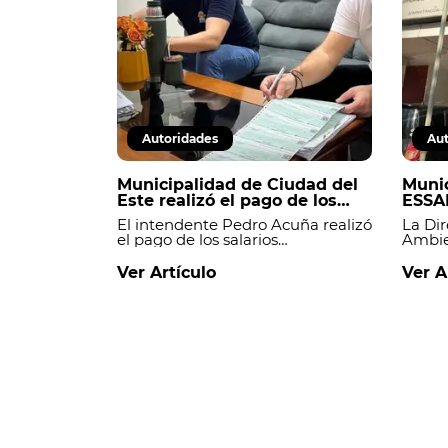
Autoridades
Aut
Municipalidad de Ciudad del
Munic
Este realizó el pago de los
ESSA
salarios y mantiene al día sus
regis
El intendente Pedro Acuña realizó
La Dir
compromisos financieros.
micro
el pago de los salarios
Ambie
Este
correspondientes a los
Ciudad
funcionarios de la Municipalidad
fiscal
Ver Artículo
Ver A
de Ciudad del Este, manteniendo
inter
al día el cumplimiento de las
Servic
obligaciones financieras de la
(ESSAP
institución._
colmat
cloaca
Abay, 
ciuda