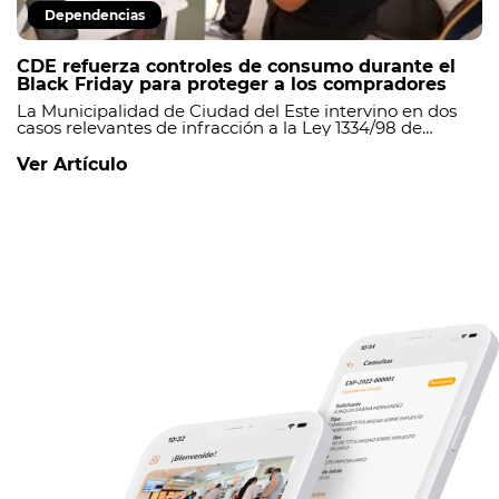
Dependencias
CDE refuerza controles de consumo durante el
Black Friday para proteger a los compradores
La Municipalidad de Ciudad del Este intervino en dos
casos relevantes de infracción a la Ley 1334/98 de
Defensa del Consumidor, registrados en los locales
Felicia Cel (Jevai Center) y Ónix Tech (Shopping
Ver Artículo
Alfonso).