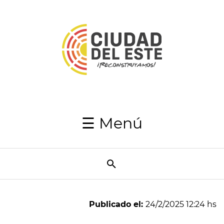
Inicio
Autoridades
Japaga
Recaudaciones
☰ Menú
Transparencia
Utilidades
Resumen
Semanal
Publicado el:
24/2/2025 12:24 hs
Directorio
telefónico