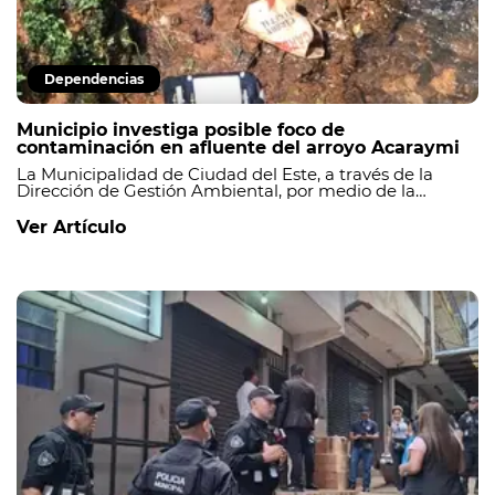
Dependencias
Municipio investiga posible foco de
contaminación en afluente del arroyo Acaraymi
La Municipalidad de Ciudad del Este, a través de la
Dirección de Gestión Ambiental, por medio de la
División de Áreas Protegidas, División de Control
Ambiental y División de Salubridad e Higiene, con el
Ver Artículo
acompañamiento del Ministerio del Ambiente y
Desarrollo Sostenible (MADES), llevó adelante en la
fecha tareas de verificación, en los comercios ubicados
en las inmediaciones de un afluente del arroyo
Acaraymi, en base a denuncias recibidas vía redes
sociales por presunta contaminación del cauce.