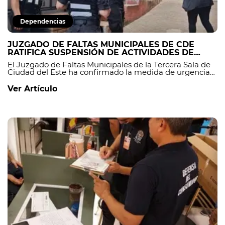
Dependencias
JUZGADO DE FALTAS MUNICIPALES DE CDE
RATIFICA SUSPENSIÓN DE ACTIVIDADES DE
LOCAL COMERCIAL
El Juzgado de Faltas Municipales de la Tercera Sala de
Ciudad del Este ha confirmado la medida de urgencia
de suspensión de actividades impuesta a un local
comercial por presunta transgresión de normativas
Ver Artículo
municipales.