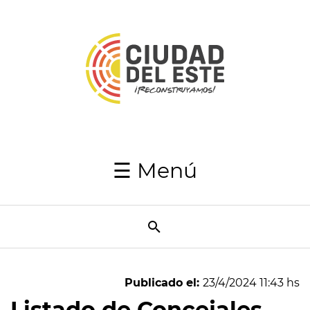
Inicio
Autoridades
Japaga
Recaudaciones
☰ Menú
Transparencia
Utilidades
Resumen
Semanal
Publicado el:
23/4/2024 11:43 hs
Directorio
Listado de Concejales
telefónico