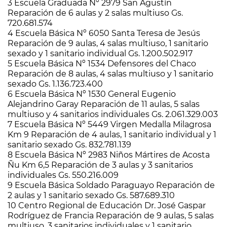
3 Escuela Graduada Nº 2979 San Agustín
Reparación de 6 aulas y 2 salas multiuso Gs.
720.681.574
4 Escuela Básica Nº 6050 Santa Teresa de Jesús
Reparación de 9 aulas, 4 salas multiuso, 1 sanitario
sexado y 1 sanitario individual Gs. 1.200.502.917
5 Escuela Básica Nº 1534 Defensores del Chaco
Reparación de 8 aulas, 4 salas multiuso y 1 sanitario
sexado Gs. 1.136.723.400
6 Escuela Básica Nº 1530 General Eugenio
Alejandrino Garay Reparación de 11 aulas, 5 salas
multiuso y 4 sanitarios individuales Gs. 2.061.329.003
7 Escuela Básica Nº 5449 Virgen Medalla Milagrosa
Km 9 Reparación de 4 aulas, 1 sanitario individual y 1
sanitario sexado Gs. 832.781.139
8 Escuela Básica Nº 2983 Niños Mártires de Acosta
Ñu Km 6,5 Reparación de 3 aulas y 3 sanitarios
individuales Gs. 550.216.009
9 Escuela Básica Soldado Paraguayo Reparación de
2 aulas y 1 sanitario sexado Gs. 587.689.310
10 Centro Regional de Educación Dr. José Gaspar
Rodríguez de Francia Reparación de 9 aulas, 5 salas
multiuso, 3 sanitarios individuales y 1 sanitario