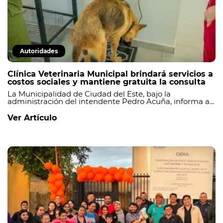
Autoridades
Clínica Veterinaria Municipal brindará servicios a
costos sociales y mantiene gratuita la consulta
La Municipalidad de Ciudad del Este, bajo la
administración del intendente Pedro Acuña, informa a
la ciudadanía que, a partir de ahora, los servicios de la
Clínica Veterinaria Municipal serán brindados a costos
Ver Artículo
sociales, conforme a lo establecido en la Ordenanza N.°
014/2026 J.M.