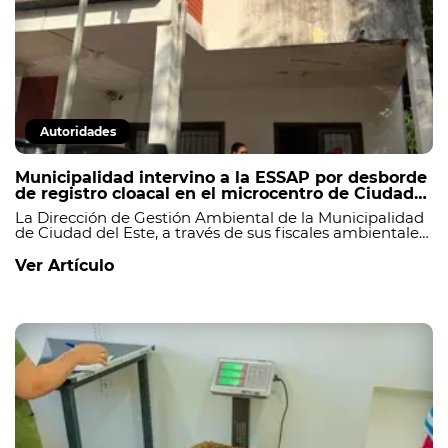
Autoridades
Municipalidad intervino a la ESSAP por desborde
de registro cloacal en el microcentro de Ciudad
del Este
La Dirección de Gestión Ambiental de la Municipalidad
de Ciudad del Este, a través de sus fiscales ambientales,
realizó una intervención en la Empresa de Servicios
Sanitarios del Paraguay (ESSAP) tras constatar el
Ver Artículo
colmatado de uno de los registros cloacales ubicado
sobre la calle Abay, en el microcentro de la ciudad._