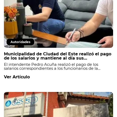
Autoridades
Municipalidad de Ciudad del Este realizó el pago
de los salarios y mantiene al día sus
compromisos financieros.
El intendente Pedro Acuña realizó el pago de los
salarios correspondientes a los funcionarios de la
Municipalidad de Ciudad del Este, manteniendo al día
el cumplimiento de las obligaciones financieras de la
Ver Artículo
institución._