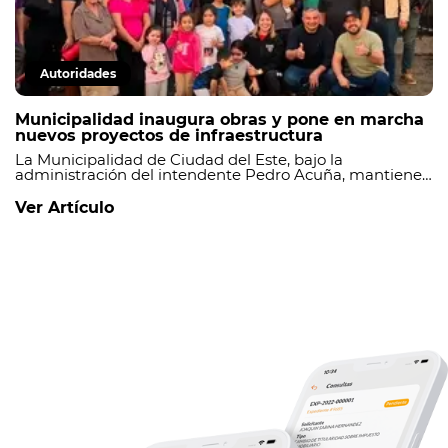
Autoridades
Municipalidad inaugura obras y pone en marcha
nuevos proyectos de infraestructura
La Municipalidad de Ciudad del Este, bajo la
administración del intendente Pedro Acuña, mantiene
un ritmo sostenido de ejecución de obras, inaugurando
proyectos culminados y dando inicio a nuevas
Ver Artículo
intervenciones que continúan fortaleciendo la
infraestructura en distintos barrios de la ciudad.