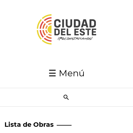
Inicio
Autoridades
Japaga
Recaudaciones
☰ Menú
Transparencia
Utilidades
Resumen
Semanal
Lista de Obras
Directorio
telefónico